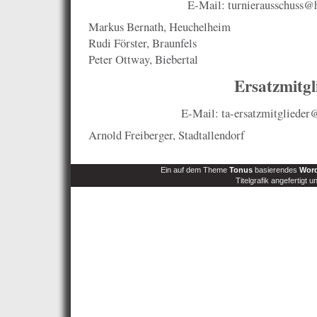
E-Mail: turnierausschuss@
Markus Bernath, Heuchelheim
Rudi Förster, Braunfels
Peter Ottway, Biebertal
Ersatzmitgl
E-Mail: ta-ersatzmitglieder
Arnold Freiberger, Stadtallendorf
Ein auf dem Theme
Tonus
basierendes
Word
Titelgrafik angefertigt u