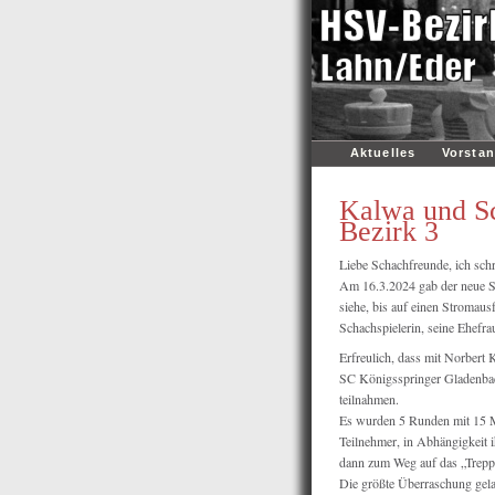
Aktuelles
Vorsta
Kalwa und Sc
Bezirk 3
Liebe Schachfreunde, ich sch
Am 16.3.2024 gab der neue Se
siehe, bis auf einen Stromausf
Schachspielerin, seine Ehefra
Erfreulich, dass mit Norbert
SC Königsspringer Gladenbach
teilnahmen.
Es wurden 5 Runden mit 15 M
Teilnehmer, in Abhängigkeit 
dann zum Weg auf das „Trepp
Die größte Überraschung gela