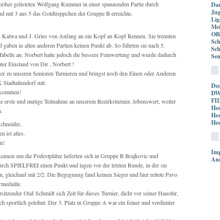
her gelisteten Wolfgang Kummer in einer spannenden Partie durch
Da
Ju
nd mit 3 aus 5 das Goldtreppchen der Gruppe B erreichte.
Lig
Mei
Off
ch Kalwa und J. Gries von Anfang an ein Kopf an Kopf Rennen. Sie trennten
Sch
d gaben in allen anderen Partien keinen Punkt ab. So führten sie nach 5.
Sch
Tabelle an. Norbert hatte jedoch die bessere Feinwertung und wurde dadurch
Sen
ter Einstand von Dir , Norbert !
fter zu unseren Senioren Turnieren und bringst noch den Einen oder Anderen
Stadtallendorf mit.
Deu
illkommen!
DW
FI
ne erste und mutige Teilnahme an unserem Bezirksturnier, lobenswert, weiter
Hes
n.
Hes
Hes
Schneider,
 ist alles.
n!
Im
Rennen um die Podestplätze lieferten sich in Gruppe B Brajkovic und
An
urch SPIELFREI einen Punkt und lagen vor der letzten Runde, in der sie
, gleichauf mit 2/2. Die Begegnung fand keinen Sieger und hier rettete Pavo
rmedaille.
sitzender Olaf Schmidt sich Zeit für dieses Turnier, dicht vor seiner Haustür,
h sportlich gelohnt. Der 3. Platz in Gruppe A war ein feiner und verdienter