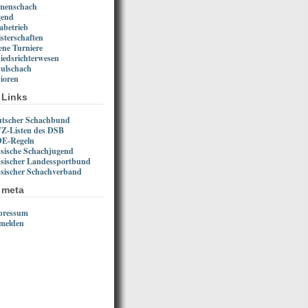
menschach
gend
abetrieb
sterschaften
ene Turniere
iedsrichterwesen
ulschach
ioren
Links
tscher Schachbund
Z-Listen des DSB
DE-Regeln
sische Schachjugend
sischer Landessportbund
sischer Schachverband
meta
pressum
melden