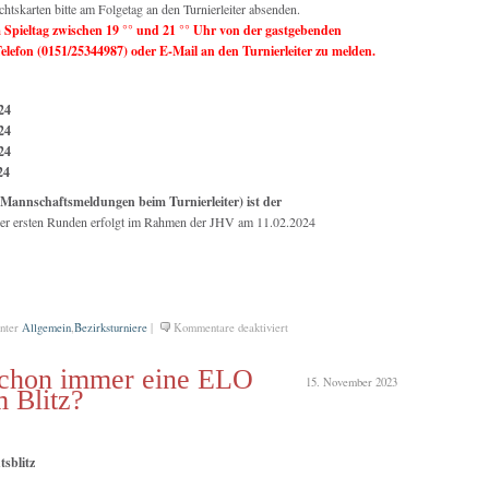
ichtskarten bitte am Folgetag an den Turnierleiter absenden.
m Spieltag zwischen
19 °° und 21 °°
Uhr von der gastgebenden
lefon (0151/25344987) oder E-Mail an den Turnierleiter zu melden.
24
24
24
24
Mannschaftsmeldungen beim Turnierleiter) ist der
er ersten Runden erfolgt im Rahmen der JHV am 11.02.2024
für
nter
Allgemein
,
Bezirksturniere
|
Kommentare deaktiviert
Viererpokal
2023/2024
schon immer eine ELO
15. November 2023
 Blitz?
sblitz