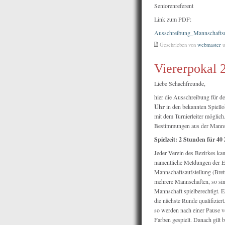
Seniorenreferent
Link zum PDF:
Ausschreibung_Mannschafts
Geschrieben von
webmaster
u
Viererpokal 
Liebe Schachfreunde,
hier die Ausschreibung für d
Uhr
in den bekannten Spiello
mit dem Turnierleiter möglich
Bestimmungen aus der Mannsc
Spielzeit: 2 Stunden für 40
Jeder Verein des Bezirkes ka
namentliche Meldungen der Ein
Mannschaftsaufstellung (Brett
mehrere Mannschaften, so sind
Mannschaft spielberechtigt. E
die nächste Runde qualifiziert
so werden nach einer Pause v
Farben gespielt. Danach gilt