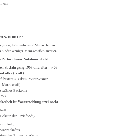
h ein
 2024 10.00 Uhr
ystem, falls mehr als 8 Mannschaften
rn 8 oder weniger Mannschaften antreten
Partie – keine Notationspflicht
n ab Jahrgang 1969 und älter ( > 55 )
d älter ( > 60 )
 besteht aus drei Spielern/-innen
ro Mannschaft)
aissaGries@aol.com
87650
icherheit ist Voranmeldung erwünscht!!
haft
r Höhe in den Preisfond!)
annschaft,
i Mannschaften.
fern das Budget es erlaubt,