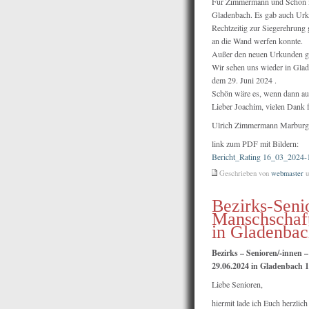
Für Zimmermann und Schön ist
Gladenbach. Es gab auch Urk
Rechtzeitig zur Siegerehrung
an die Wand werfen konnte.
Außer den neuen Urkunden gab
Wir sehen uns wieder in Gla
dem 29. Juni 2024 .
Schön wäre es, wenn dann auc
Lieber Joachim, vielen Dank f
Ulrich Zimmermann Marburg,
link zum PDF mit Bildern:
Bericht_Rating 16_03_2024-
Geschrieben von
webmaster
u
Bezirks-Seni
Manschschaft
in Gladenba
Bezirks – Senioren/-innen 
29.06.2024 in Gladenbach 
Liebe Senioren,
hiermit lade ich Euch herzlic