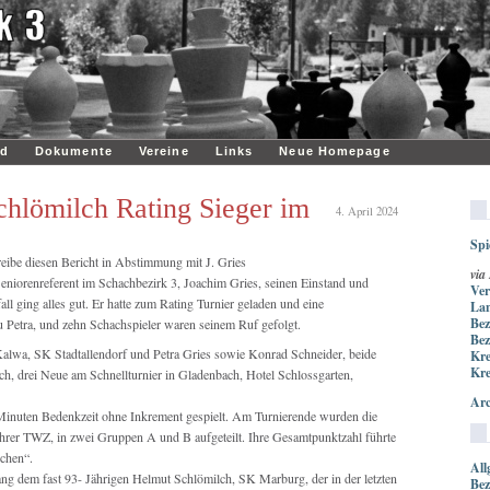
nd
Dokumente
Vereine
Links
Neue Homepage
hlömilch Rating Sieger im
4. April 2024
Spi
reibe diesen Bericht in Abstimmung mit J. Gries
via
niorenreferent im Schachbezirk 3, Joachim Gries, seinen Einstand und
Ver
all ging alles gut. Er hatte zum Rating Turnier geladen und eine
Lan
Bez
u Petra, und zehn Schachspieler waren seinem Ruf gefolgt.
Bez
 Kalwa, SK Stadtallendorf und Petra Gries sowie Konrad Schneider, beide
Kre
Kre
, drei Neue am Schnellturnier in Gladenbach, Hotel Schlossgarten,
Arc
inuten Bedenkzeit ohne Inkrement gespielt. Am Turnierende wurden die
ihrer TWZ, in zwei Gruppen A und B aufgeteilt. Ihre Gesamtpunktzahl führte
chen“.
All
ng dem fast 93- Jährigen Helmut Schlömilch, SK Marburg, der in der letzten
Bez