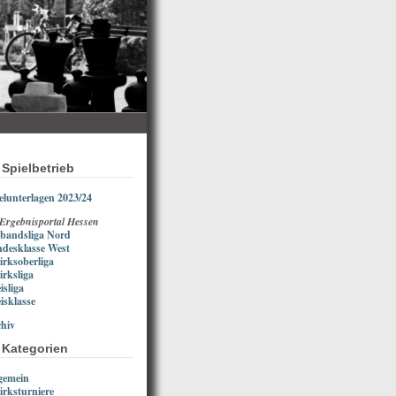
Spielbetrieb
elunterlagen 2023/24
 Ergebnisportal Hessen
bandsliga Nord
desklasse West
irksoberliga
irksliga
isliga
isklasse
hiv
Kategorien
gemein
irksturniere