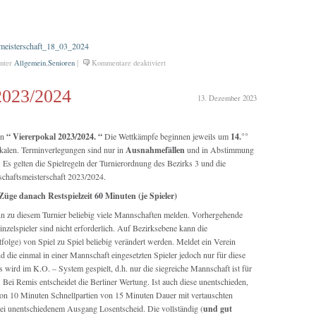
meisterschaft_18_03_2024
für
nter
Allgemein
,
Senioren
|
Kommentare deaktiviert
Bezirks-
Senioren-
2023/2024
13. Dezember 2023
Manschschaftsmeisterschaft
am
29.06.2024
en
“ Viererpokal 2023/2024. “
Die Wettkämpfe beginnen jeweils um
14.°°
in
kalen. Terminverlegungen sind nur in
Ausnahmefällen
und in Abstimmung
Gladenbach
. Es gelten die Spielregeln der Turnierordnung des Bezirks 3 und die
haftsmeisterschaft 2023/2024.
 Züge danach Restspielzeit 60 Minuten (je Spieler)
nn zu diesem Turnier beliebig viele Mannschaften melden. Vorhergehende
zelspieler sind nicht erforderlich. Auf Bezirksebene kann die
folge) von Spiel zu Spiel beliebig verändert werden. Meldet ein Verein
 die einmal in einer Mannschaft eingesetzten Spieler jedoch nur für diese
s wird im K.O. – System gespielt, d.h. nur die siegreiche Mannschaft ist für
. Bei Remis entscheidet die Berliner Wertung. Ist auch diese unentschieden,
on 10 Minuten Schnellpartien von 15 Minuten Dauer mit vertauschten
 bei unentschiedenem Ausgang Losentscheid. Die vollständig (
und gut