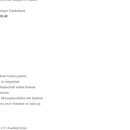
pringer Gladenbach
10.40
Hotel Schlossgarten.
ist eingeplant.
 Mannschaft stellen können
reisen.
 Mixmannschaften mit Spielern
ns zwei Vereinen ist zulässig.
 e.V. Joachim Gries