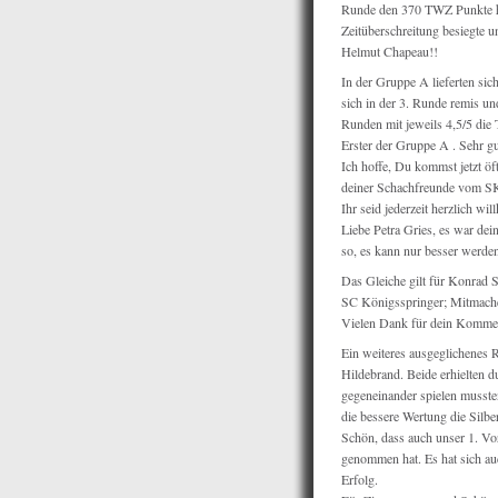
Runde den 370 TWZ Punkte hö
Zeitüberschreitung besiegte u
Helmut Chapeau!!
In der Gruppe A lieferten si
sich in der 3. Runde remis un
Runden mit jeweils 4,5/5 die 
Erster der Gruppe A . Sehr gu
Ich hoffe, Du kommst jetzt ö
deiner Schachfreunde vom SK 
Ihr seid jederzeit herzlich w
Liebe Petra Gries, es war dei
so, es kann nur besser werde
Das Gleiche gilt für Konrad 
SC Königsspringer; Mitmachen
Vielen Dank für dein Komme
Ein weiteres ausgeglichenes 
Hildebrand. Beide erhielten d
gegeneinander spielen mussten
die bessere Wertung die Silbe
Schön, dass auch unser 1. Vor
genommen hat. Es hat sich auc
Erfolg.