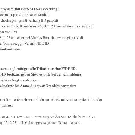
r System,
mit Blitz-ELO-Auswertung!
ekunden pro Zug (Fischer-Modus)
schachregeln gemäß Anhang B.3 gespielt
Kinzenbach, Blumenring 9A, 35452 Heuchelheim – Kinzenbach
bar vor Ort)
8.11.23 anmelden bei Markus Bernath, bevorzugt per Mail
e, Vorname, ggf. Verein, FIDE-ID
@outlook.com
wertung benötigen alle Teilnehmer eine FIDE-ID.
-ID besitzen, geben Sie dies bitte bei der Anmeldung
itig beantragt werden kann.
ilnahme bei Anmeldung vor Ort nicht garantiert
Ort für alle Teilnehmer: 15 Uhr (anschließend Auslosung der 1. Runde)
Anschluss
tz: 30,-€, 3. Platz: 20,-€, Bestes Mitglied des SC Heuchelheim: 15,-€,
ag 02.12.23): 15,-€, Ratingpreise je nach Teilnehmerzahl.