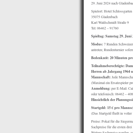
29. Juni 2024 nach Gladenbac
Spielort: Hotel Schlossgarten
35075 Gladenbach
Karl Waldschmidt Straße 9
Tel: 06462 – 91760
Spieltag: Samstag 29. Juni
Modus:
7 Runden Schweizers
antreten; Rundenturnier sofe
Bedenkzeit: 20 Minuten pro 
Teilnahmeberechtigte: Dame
Herren ab Jahrgang 1964 un
Mannschaft:
Jede Mannschaft
(Maximal ein Ersatzspieler p
Anmeldung:
per E-Mail: C
oder telefonisch: 06462 – 40
Hinsichtlich der Planungss
Startgeld: 15 € pro Mannsc
(Das Startgeld fließt in volle
Preise: Pokal für die Siegerm
Sachpreise für die ersten dre
Weitere Sachpreise werden, so