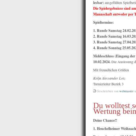
lesbar
) ausgefüllten Spielber
Die Spielergebnisse sind a
Mannschaft entweder per Te
Spieltermine:
1. Runde Samstag 24.02.20
2. Runde Samstag 16.03.20
3. Runde Samstag 27.04.20
4. Runde Sonntag 25.05.20
Meldeschluss (Eingang der 
10.02.2024.
Die Auslosung d
Mit freundlichen Grüßen
Kolja Alecsander Lotz
Turnierleiter Bezirk 3
Geschrieben von
webmaster
u
Du wolltest 
Wertung beim
Deine Chance!!
1. Heuchelheimer Weihnacht