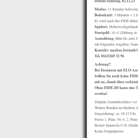
Datum Samstag, 02.12.23
Modus:
11 Runden Schweize
Bedenkzeit:
3 Minuten + 2 S
Es wird nach den FIDE-Blitz
Spielort:
Mehrzweckgebäude 
Startgeld:
10,-€ (Zahlung in 
Anmeldung:
Bitte bis zum 2
mit folgenden Angaben: Nam
Kontakt: markus.bernath
Tel. 0163/269 32 96
Achtung!!
Bei Turnieren mit ELO-Aus
Sollten Sie noch keine FIDE
mit an, damit diese rechtze
Ohne FIDE-ID kann eine Te
werden!
Zeitplan Anmeldeschluss vor 
Weitere Runden im direkten 
Siegerehrung: ca. 18:15 Uhr
Preise 1. Platz: 50,-€, 2. Pla
Beste/r Spieler/in U18 (Sticht
Keine Doppelpreise