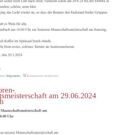
 sicher noch Luft nach oben; vielleicht schon am 29.6.24 bei der SMMS in
unden; schöne, neue Idee.
 ging das Licht wieder an, so dass der Beamer den Endstand beider Gruppen
 es Wein für alle.
denbach um 10:00 Uhr zur Senioren Mannschaftsmeisterschaft am Samstag,
h Kaffee im Spielsaal bereit stünde.
ür Dein erstes, schönes Turnier als Seniorenreferent.
 den 20.3.2024
1
für
nter
Allgemein
|
Kommentare deaktiviert
Kalwa
und
oren-
Schlömilch
smeisterschaft am 29.06.2024
Rating
ch
Sieger
im
– Mannschaftsmeisterschaft am
Bezirk
10.00 Uhr
3
h zu unserer Mannschaftsmeisterschaft am